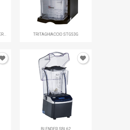

Anteprima
...
TRITAGHIACCIO STG53G
×

Anteprima
BLENDER SBL62