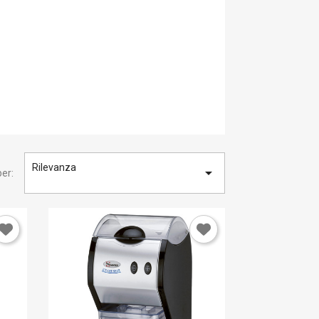
Rilevanza

er: