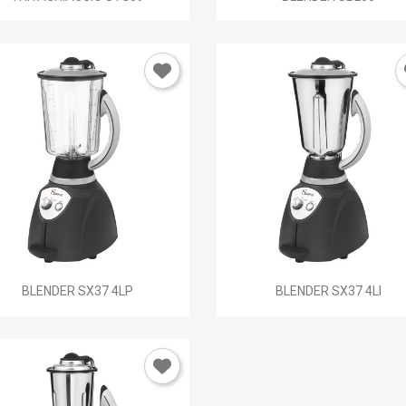
Annulla
Accedi


Anteprima
Anteprima
BLENDER SX37 4LP
BLENDER SX37 4LI