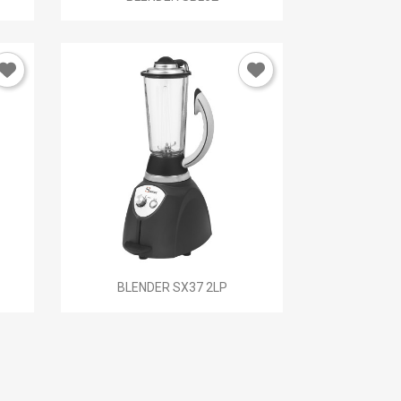

Anteprima
BLENDER SX37 2LP