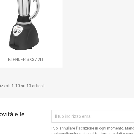

Anteprima
BLENDER SX37 2LI
izzati 1-10 su 10 articoli
ovità e le
Puoi annullare l'iscrizione in ogni momento. Man
melcom@melcom.it per il trattamento dati e canc