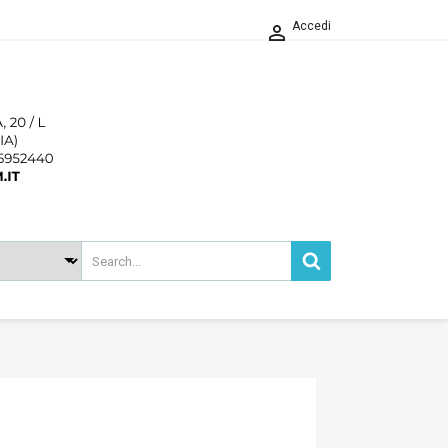
Accedi

'