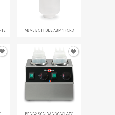

Anteprima
NTE
ABM3 BOTTIGLIE ABM 1 FORO
×

Anteprima
..
BECIC2 SCALDACIOCCOLATO