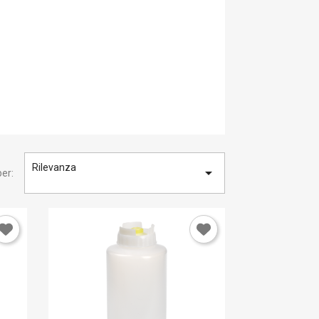
Rilevanza

er: