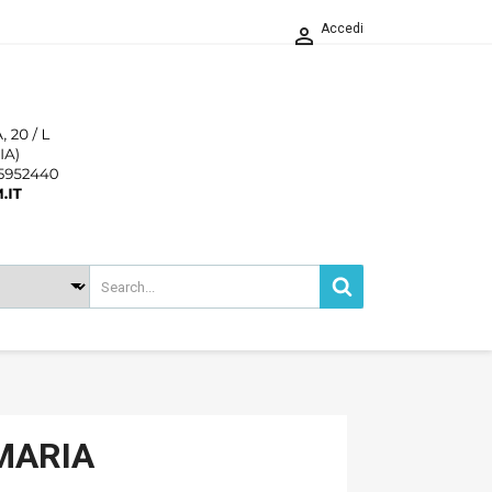
Accedi

MARIA