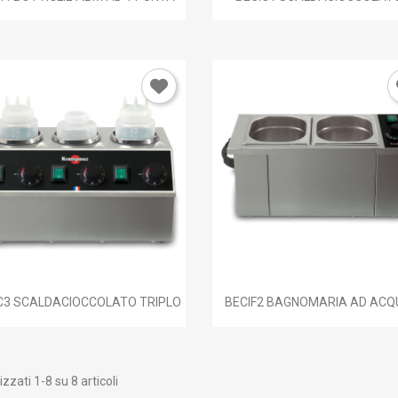


Anteprima
Anteprima
C3 SCALDACIOCCOLATO TRIPLO
BECIF2 BAGNOMARIA AD ACQU
izzati 1-8 su 8 articoli