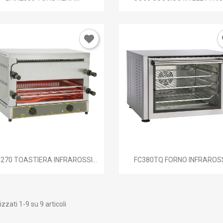


Anteprima
Anteprima
270 TOASTIERA INFRAROSSI...
FC380TQ FORNO INFRAROS
izzati 1-9 su 9 articoli