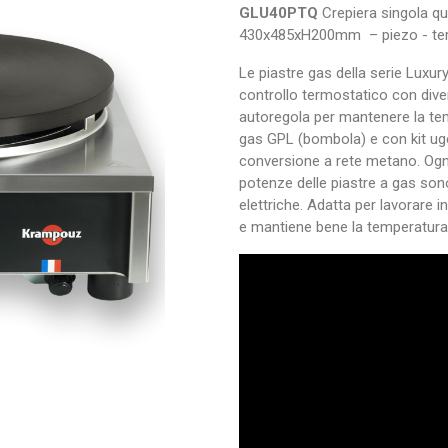
GLU40PTQ
Crepiera singola q
430x485xH200mm – piezo - te
Le piastre gas della serie Luxu
controllo termostatico con divers
autoregola per mantenere la tem
gas GPL (bombola) e con kit uge
conversione a rete metano. Ogni 
potenze delle piastre a gas son
elettriche. Adatta per lavorare i
e mantiene bene la temperatura