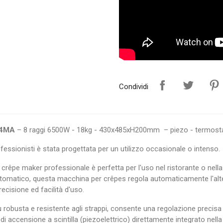
Condividi
4MA
– 8 raggi 6500W - 18kg - 430x485xH200mm – piezo - termost
essionisti è stata progettata per un utilizzo occasionale o intenso.
crêpe maker professionale è perfetta per l'uso nel ristorante o nella
automatico, questa macchina per crêpes regola automaticamente l'alt
ecisione ed facilità d'uso.
ù robusta e resistente agli strappi, consente una regolazione precisa
 accensione a scintilla (piezoelettrico) direttamente integrato nella