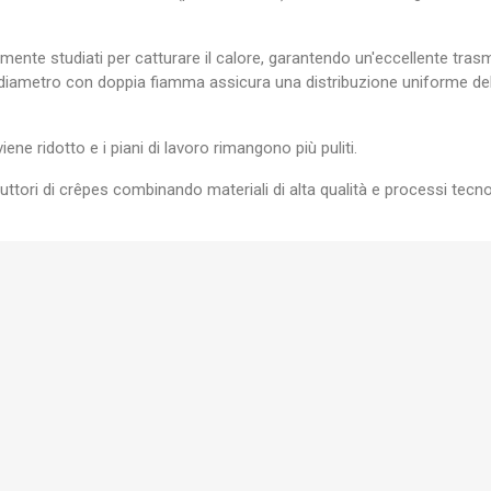
ccedi
mente studiati per catturare il calore, garantendo un'eccellente trasm
 need to be logged in to save products in your wish list.
 diametro con doppia fiamma assicura una distribuzione uniforme del c
viene ridotto e i piani di lavoro rimangono più puliti.
Annulla
Accedi
tori di crêpes combinando materiali di alta qualità e processi tecnol