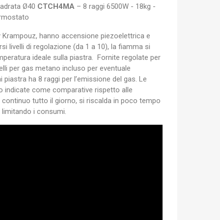
uadrata Ø40
CTCH4MA
– 8 raggi 6500W - 18kg -
rmostato
ry Krampouz, hanno accensione piezoelettrica e
i livelli di regolazione (da 1 a 10), la fiamma si
peratura ideale sulla piastra. Fornite regolate per
lli per gas metano incluso per eventuale
piastra ha 8 raggi per l’emissione del gas. Le
o indicate come comparative rispetto alle
n continuo tutto il giorno, si riscalda in poco tempo
 limitando i consumi.