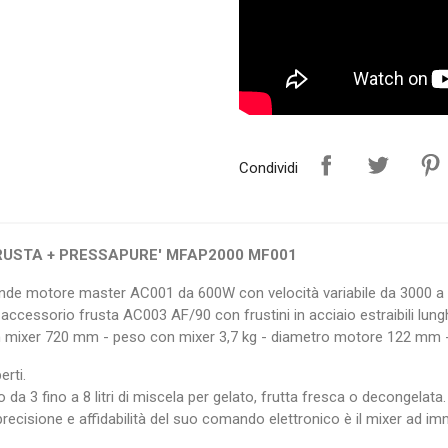
Condividi
RUSTA + PRESSAPURE' MFAP2000 MF001
e motore master AC001 da 600W con velocità variabile da 3000 a 
essorio frusta AC003 AF/90 con frustini in acciaio estraibili l
 mixer 720 mm - peso con mixer 3,7 kg - diametro motore 122 mm 
erti.
 da 3 fino a 8 litri di miscela per gelato, frutta fresca o decongelata.
ecisione e affidabilità del suo comando elettronico è il mixer ad imme