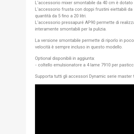
L'accessorio mixer smontabile da 40 cm è dotato di
L'accessorio frusta con doppi frustini eiettabili
A
quantità da 5 fino a 20 litri.
L'accessorio pressapuré AP90 permette di realizzar
You
interamente smontabili per la pulizia.
La versione smontabile permette di riporlo in poco s
velocità è sempre incluso in questo modello.
Optional disponibili in aggiunta:
- coltello emulsionatore a 4 lame 7910 per pasticc
Supporta tutti gli accessori Dynamic serie master 