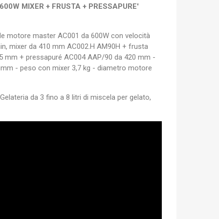
600W MIXER + FRUSTA + PRESSAPURE'
 motore master AC001 da 600W con velocità
i/min, mixer da 410 mm AC002.H AM90H + frusta
245 mm + pressapuré AC004 AAP/90 da 420 mm -
 mm - peso con mixer 3,7 kg - diametro motore
elateria da 3 fino a 8 litri di miscela per gelato,