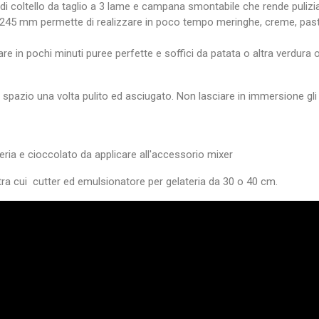
 coltello da taglio a 3 lame e campana smontabile che rende pulizia,
 da 245 mm permette di realizzare in poco tempo meringhe, creme, pas
ccedi
e in pochi minuti puree perfette e soffici da patata o altra verdura 
 need to be logged in to save products in your wish list.
pazio una volta pulito ed asciugato. Non lasciare in immersione gli ac
Annulla
Accedi
eria e cioccolato da applicare all'accessorio mixer
tra cui cutter ed emulsionatore per gelateria da 30 o 40 cm.