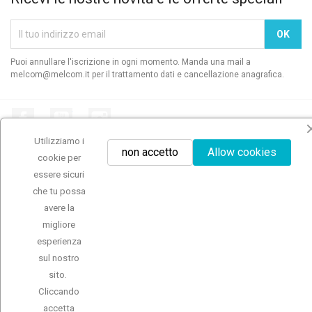
Puoi annullare l'iscrizione in ogni momento. Manda una mail a
melcom@melcom.it per il trattamento dati e cancellazione anagrafica.
Facebook
YouTube
Instagram
Utilizziamo i
non accetto
Allow cookies
cookie per
essere sicuri
che tu possa
NAVIGA
avere la
migliore
LA NOSTRA AZIENDA
esperienza
sul nostro
IL TUO ACCOUNT
sito.
INFORMAZIONI NEGOZIO
Cliccando
accetta